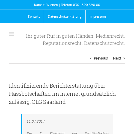
Skip
Kanzlei Wienen | Telefon 030 - 390 398 80
to
content
Kontakt
Datenschutzerklärung
Impressum
Ihr guter Ruf in guten Händen. Medienrecht.
Reputationsrecht. Datenschutzrecht.
Previous
Next
Identifizierende Berichterstattung über
Hassbotschaften im Internet grundsätzlich
zulässig, OLG Saarland
11.07.2017
Der 5. Zivilsenat des Saarländischen