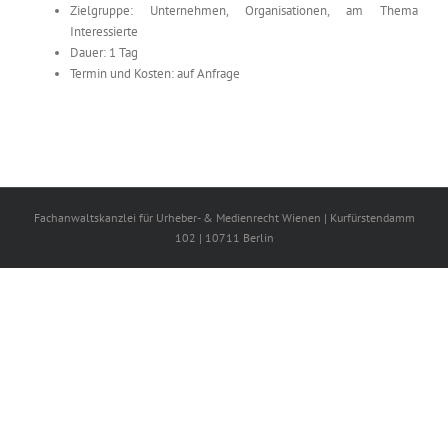
Zielgruppe: Unternehmen, Organisationen, am Thema
Interessierte
Dauer: 1 Tag
Termin und Kosten: auf Anfrage
Fachanwaltskanzlei für Urheber- & Medienrecht Wienen | Kurfürstendamm
102 | 10711 Berlin