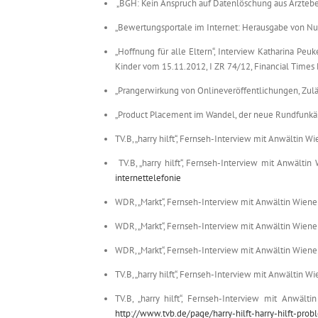
„BGH: Kein Anspruch auf Datenlöschung aus Ärztebew
„Bewertungsportale im Internet: Herausgabe von Nut
„Hoffnung für alle Eltern“, Interview Katharina Peu
Kinder vom 15.11.2012, I ZR 74/12,
Financial Times 
„Prangerwirkung von Onlineveröffentlichungen, Zuläs
„Product Placement im Wandel, der neue Rundfunkänd
TV.B, „harry hilft“, Fernseh-Interview mit Anwältin W
TV.B, „harry hilft“, Fernseh-Interview mit Anwälti
internettelefonie
WDR, „Markt“, Fernseh-Interview mit Anwältin Wienen
WDR, „Markt“, Fernseh-Interview mit Anwältin Wienen
WDR, „Markt“, Fernseh-Interview mit Anwältin Wiene
TV.B, „harry hilft“, Fernseh-Interview mit Anwältin Wi
TV.B, „harry hilft“, Fernseh-Interview mit Anwält
http://www.tvb.de/page/harry-hilft-harry-hilft-pro