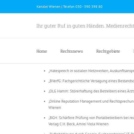
Skip
Kanzlei Wienen | Telefon 030 - 390 398 80
to
content
Ihr guter Ruf in guten Händen. Medienrecht
Home
Rechtsnews
Rechtgebiete
„Hatespeech in sozialen Netzwerken, Auskunftsanspru
„BVerfG: Fachgerichtliche Versagung eines Bestand
„OLG Hamm: Störerhaftung des Betreibers eines Ärz
„Online Reputation Management und Rechtsprechung 
Wienen
„BGH: Schärfere Prüfung von Portalbetreibern bei r
Verlag C.H. Beck, Amrei Viola Wienen