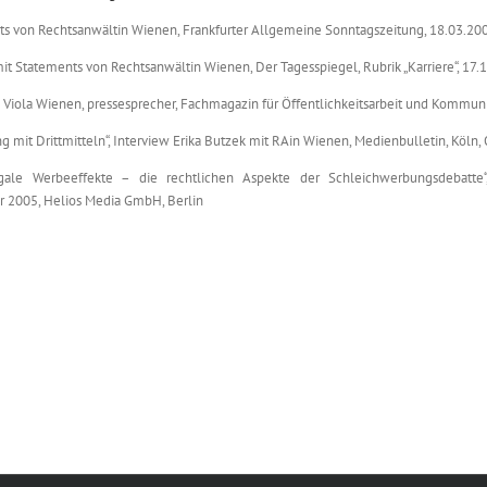
ts von Rechtsanwältin Wienen, Frankfurter Allgemeine Sonntagszeitung, 18.03.2007
mit Statements von Rechtsanwältin Wienen, Der Tagesspiegel, Rubrik „Karriere“, 17.1
ei Viola Wienen, pressesprecher, Fachmagazin für Öffentlichkeitsarbeit und Kommun
g mit Drittmitteln“, Interview Erika Butzek mit RAin Wienen, Medienbulletin, Köln
le Werbeeffekte – die rechtlichen Aspekte der Schleichwerbungsdebatte“,
r 2005, Helios Media GmbH, Berlin