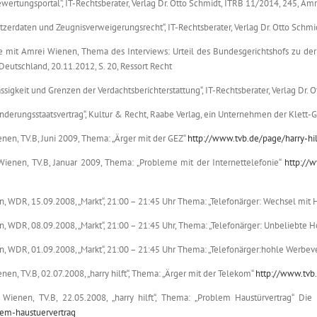
ertungsportal“, IT-Rechtsberater, Verlag Dr. Otto Schmidt, ITRB 11/2014, 245, Am
zerdaten und Zeugnisverweigerungsrecht“, IT-Rechtsberater, Verlag Dr. Otto Schm
ke mit Amrei Wienen, Thema des Interviews: Urteil des Bundesgerichtshofs zu der 
Deutschland, 20.11.2012, S. 20, Ressort Recht
sigkeit und Grenzen der Verdachtsberichterstattung“, IT-Rechtsberater, Verlag Dr.
erungsstaatsvertrag“, Kultur & Recht, Raabe Verlag, ein Unternehmen der Klett-
ienen, TV.B, Juni 2009, Thema: „Ärger mit der GEZ“
http://www.tvb.de/page/harry-hil
n Wienen, TV.B, Januar 2009, Thema: „Probleme mit der Internettelefonie“
http://
, WDR, 15.09.2008, „Markt“, 21:00 – 21:45 Uhr Thema: „Telefonärger: Wechsel mit 
, WDR, 08.09.2008, „Markt“, 21:00 – 21:45 Uhr, Thema: „Telefonärger: Unbeliebte H
n, WDR, 01.09.2008, „Markt“, 21:00 – 21:45 Uhr Thema: „Telefonärger:hohle Werbev
enen, TV.B, 02.07.2008, „harry hilft“, Thema: „Ärger mit der Telekom“
http://www.tvb.
in Wienen, TV.B, 22.05.2008, „harry hilft“, Thema: „Problem Haustürvertrag“ D
blem-haustuervertrag