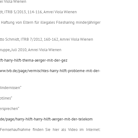
rei Viola Wienen
idt, ITRB 5/2013, 114-116, Amrei Viola Wienen
Haftung von Eltern für illegales Filesharing minderjähriger
 Otto Schmidt, ITRB 7/2012, 160-162, Amrei Viola Wienen
Gruppe
,
Juli 2010, Amrei Viola Wienen
ft-harry-hilft-thema-aerger-mit-der-gez
www.tvb.de/page/vermischtes-harry-hilft-probleme-mit-der-
Hindernissen“
otlines“
ersprechen“
de/page/harry-hilft-harry-hilft-aerger-mit-der-telekom
ie Fernsehaufnahme finden Sie hier als Video im Internet: