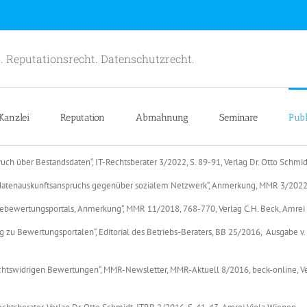
. Reputationsrecht. Datenschutzrecht.
Kanzlei
Reputation
Abmahnung
Seminare
Publ
ch über Bestandsdaten“, IT-Rechtsberater 3/2022, S. 89-91, Verlag Dr. Otto Schmi
sdatenauskunftsanspruchs gegenüber sozialem Netzwerk“, Anmerkung, MMR 3/2022, 
tebewertungsportals, Anmerkung“, MMR 11/2018, 768-770, Verlag C.H. Beck, Amrei
zu Bewertungsportalen“, Editorial des Betriebs-Beraters, BB 25/2016, Ausgabe v.
echtswidrigen Bewertungen“, MMR-Newsletter, MMR-Aktuell 8/2016, beck-online, V