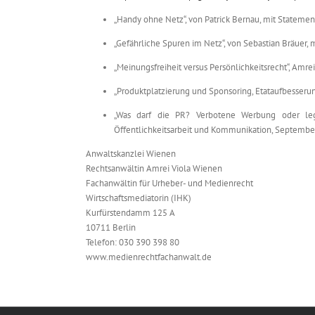
„Handy ohne Netz“, von Patrick Bernau, mit Statemen
„Gefährliche Spuren im Netz“, von Sebastian Bräuer, 
„Meinungsfreiheit versus Persönlichkeitsrecht“, Amr
„Produktplatzierung und Sponsoring, Etataufbesserun
„Was darf die PR? Verbotene Werbung oder lega
Öffentlichkeitsarbeit und Kommunikation, Septembe
Anwaltskanzlei Wienen
Rechtsanwältin Amrei Viola Wienen
Fachanwältin für Urheber- und Medienrecht
Wirtschaftsmediatorin (IHK)
Kurfürstendamm 125 A
10711 Berlin
Telefon: 030 390 398 80
www.medienrechtfachanwalt.de