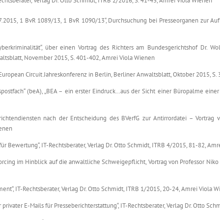
htsberater, Verlag Dr. Otto Schmidt, ITRB 2/2016, S. 41-43, Amrei Viola Wienen
2015, 1 BvR 1089/13, 1 BvR 1090/13“, Durchsuchung bei Presseorganen zur Aufkl
berkriminalität“, über einen Vortrag des Richters am Bundesgerichtshof Dr. Wo
nwaltsblatt, November 2015, S. 401-402, Amrei Viola Wienen
 European Circuit Jahreskonferenz in Berlin, Berliner Anwaltsblatt, Oktober 2015, S
stfach“ (beA), „BEA – ein erster Eindruck…aus der Sicht einer Büropalme einer 
ichtendiensten nach der Entscheidung des BVerfG zur Antirrordatei – Vortrag von
ienen
r Bewertung“, IT-Rechtsberater, Verlag Dr. Otto Schmidt, ITRB 4/2015, 81-82, Amr
ng im Hinblick auf die anwaltliche Schweigepflicht, Vortrag von Professor Niko Hä
t“, IT-Rechtsberater, Verlag Dr. Otto Schmidt, ITRB 1/2015, 20-24, Amrei Viola 
privater E-Mails für Presseberichterstattung“, IT-Rechtsberater, Verlag Dr. Otto Sc