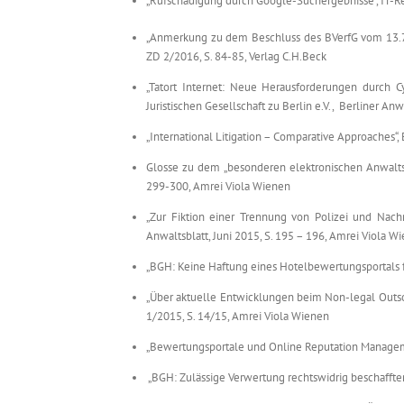
„Rufschädigung durch Google-Suchergebnisse“, IT-Rec
„Anmerkung zu dem Beschluss des BVerfG vom 13.7.
ZD 2/2016, S. 84-85, Verlag C.H.Beck
„Tatort Internet: Neue Herausforderungen durch Cy
Juristischen Gesellschaft zu Berlin e.V., Berliner A
„International Litigation – Comparative Approaches“,
Glosse zu dem „besonderen elektronischen Anwaltspo
299-300, Amrei Viola Wienen
„Zur Fiktion einer Trennung von Polizei und Nachr
Anwaltsblatt, Juni 2015, S. 195 – 196, Amrei Viola W
„BGH: Keine Haftung eines Hotelbewertungsportals fü
„Über aktuelle Entwicklungen beim Non-legal Outsorci
1/2015, S. 14/15, Amrei Viola Wienen
„Bewertungsportale und Online Reputation Managemen
„BGH: Zulässige Verwertung rechtswidrig beschaffter 