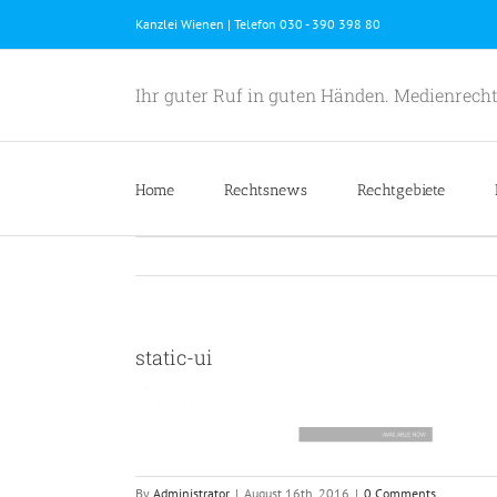
Skip
Kanzlei Wienen | Telefon 030 - 390 398 80
to
content
Ihr guter Ruf in guten Händen. Medienrecht
Home
Rechtsnews
Rechtgebiete
static-ui
By
Administrator
|
August 16th, 2016
|
0 Comments