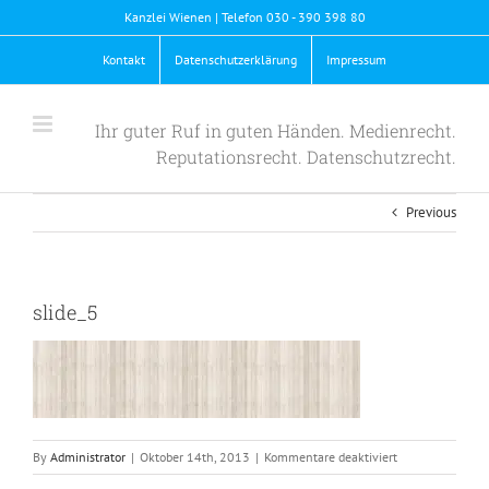
Skip
Kanzlei Wienen | Telefon 030 - 390 398 80
to
content
Kontakt
Datenschutzerklärung
Impressum
Ihr guter Ruf in guten Händen. Medienrecht.
Reputationsrecht. Datenschutzrecht.
Previous
slide_5
für
By
Administrator
|
Oktober 14th, 2013
|
Kommentare deaktiviert
slide_5