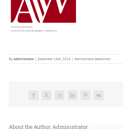
für
By
Administrator
|
Dezember 16th, 2014
|
Kommentare deaktiviert
Logo_Anwaltsk
Facebook
X
Reddit
LinkedIn
Pinterest
Vk
About the Author:
Administrator