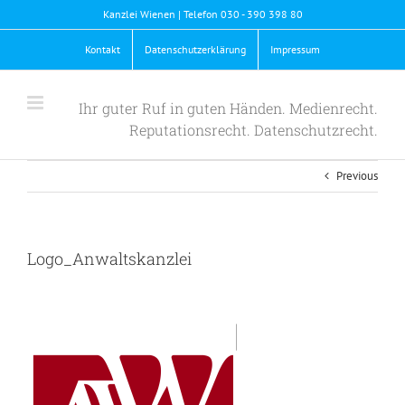
Skip
Kanzlei Wienen | Telefon 030 - 390 398 80
to
content
Kontakt
Datenschutzerklärung
Impressum
Ihr guter Ruf in guten Händen. Medienrecht.
Reputationsrecht. Datenschutzrecht.
Previous
Logo_Anwaltskanzlei