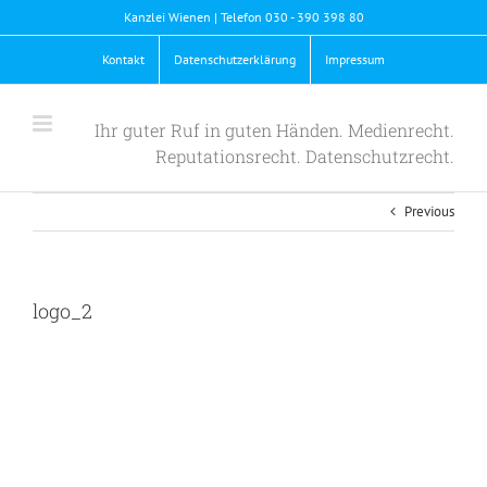
Skip
Kanzlei Wienen | Telefon 030 - 390 398 80
to
content
Kontakt
Datenschutzerklärung
Impressum
Ihr guter Ruf in guten Händen. Medienrecht.
Reputationsrecht. Datenschutzrecht.
Previous
logo_2