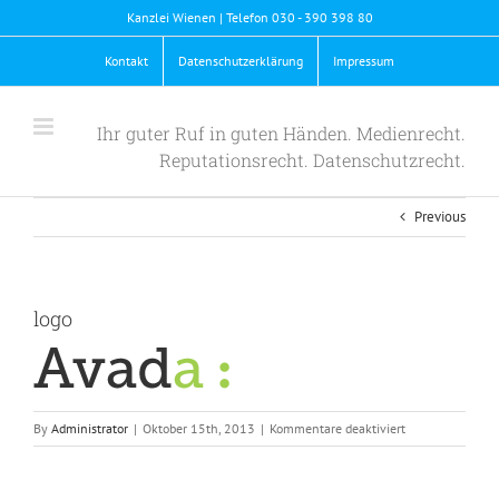
Skip
Kanzlei Wienen | Telefon 030 - 390 398 80
to
content
Kontakt
Datenschutzerklärung
Impressum
Ihr guter Ruf in guten Händen. Medienrecht.
Reputationsrecht. Datenschutzrecht.
Previous
logo
für
By
Administrator
|
Oktober 15th, 2013
|
Kommentare deaktiviert
logo