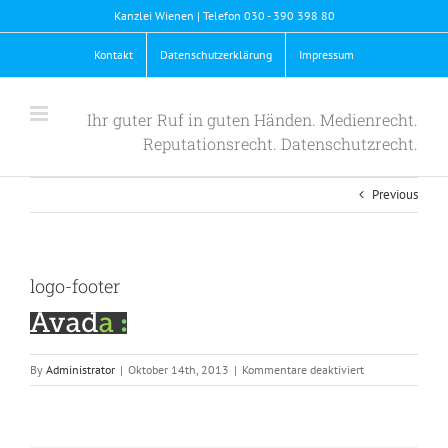
Skip
Kanzlei Wienen | Telefon 030 - 390 398 80
to
content
Kontakt
Datenschutzerklärung
Impressum
Ihr guter Ruf in guten Händen. Medienrecht.
Reputationsrecht. Datenschutzrecht.
Previous
logo-footer
für
By
Administrator
|
Oktober 14th, 2013
|
Kommentare deaktiviert
logo-
footer