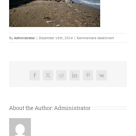
für
By
Administrator
|
Dezember 16th, 2014
|
Kommentare deaktiviert
dsci2448
Facebook
X
Reddit
LinkedIn
Pinterest
Vk
About the Author:
Administrator