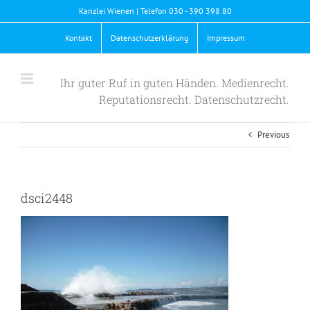
Skip
Kanzlei Wienen | Telefon 030 - 390 398 80
to
content
Kontakt
Datenschutzerklärung
Impressum
Ihr guter Ruf in guten Händen. Medienrecht.
Reputationsrecht. Datenschutzrecht.
Previous
dsci2448