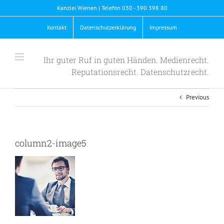
Skip
Kanzlei Wienen | Telefon 030 - 390 398 80
to
content
Kontakt
Datenschutzerklärung
Impressum
Ihr guter Ruf in guten Händen. Medienrecht.
Reputationsrecht. Datenschutzrecht.
Previous
column2-image5