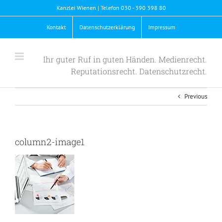
Skip
Kanzlei Wienen | Telefon 030 - 390 398 80
to
content
Kontakt
Datenschutzerklärung
Impressum
Ihr guter Ruf in guten Händen. Medienrecht.
Reputationsrecht. Datenschutzrecht.
Previous
column2-image1