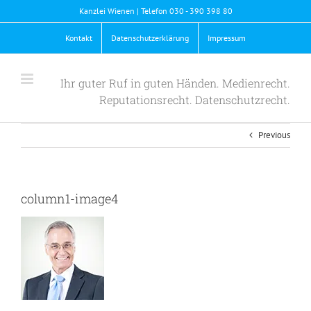
Skip
Kanzlei Wienen | Telefon 030 - 390 398 80
to
content
Kontakt
Datenschutzerklärung
Impressum
Ihr guter Ruf in guten Händen. Medienrecht.
Reputationsrecht. Datenschutzrecht.
Previous
column1-image4