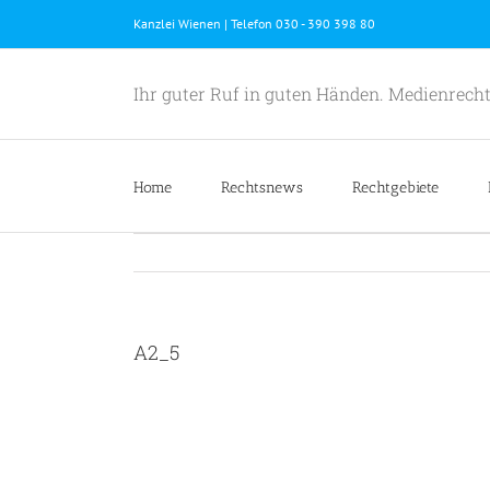
Skip
Kanzlei Wienen | Telefon 030 - 390 398 80
to
content
Ihr guter Ruf in guten Händen. Medienrecht
Home
Rechtsnews
Rechtgebiete
A2_5