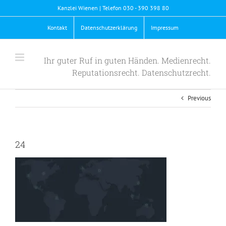
Skip
Kanzlei Wienen | Telefon 030 - 390 398 80
to
content
Kontakt
Datenschutzerklärung
Impressum
Ihr guter Ruf in guten Händen. Medienrecht.
Reputationsrecht. Datenschutzrecht.
Previous
24