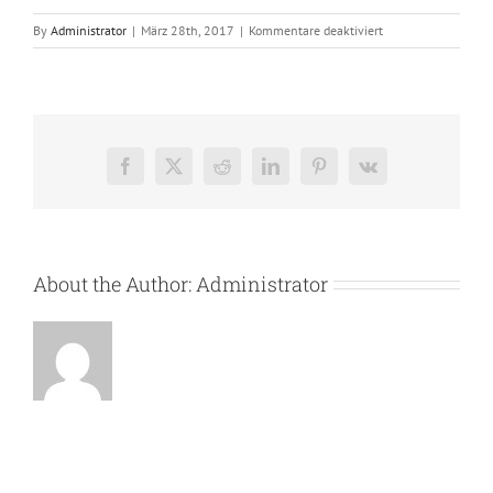
für
By
Administrator
|
März 28th, 2017
|
Kommentare deaktiviert
24
Facebook
X
Reddit
LinkedIn
Pinterest
Vk
About the Author:
Administrator