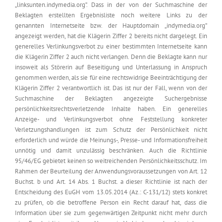
„linksunten.indymedia.org”. Dass in der von der Suchmaschine der
Beklagten erstellten Ergebnisliste noch weitere Links zu der
genannten Internetseite bzw. der Hauptdomain „indymedia.org”
angezeigt werden, hat die Klägerin Ziffer 2 bereits nicht dargelegt. Ein
generelles Verlinkungsverbot zu einer bestimmten Internetseite kann
die Klägerin Ziffer 2 auch nicht verlangen. Denn die Beklagte kann nur
insoweit als Störerin auf Beseitigung und Unterlassung in Anspruch
genommen werden, als sie für eine rechtswidrige Beeinträchtigung der
Klägerin Ziffer 2 verantwortlich ist. Das ist nur der Fall, wenn von der
Suchmaschine der Beklagten angezeigte Suchergebnisse
persönlichkeitsrechtsverletzende Inhalte haben. Ein generelles
Anzeige- und Verlinkungsverbot ohne Feststellung konkreter
Verletzungshandlungen ist zum Schutz der Persönlichkeit nicht
erforderlich und würde die Meinungs-, Presse- und Informationsfreiheit
unnötig und damit unzulässig beschränken. Auch die Richtlinie
95/46/EG gebietet keinen so weitreichenden Persönlichkeitsschutz. Im
Rahmen der Beurteilung der Anwendungsvoraussetzungen von Art. 12
Buchst. b und Art. 14 Abs. 1 Buchst. a dieser Richtlinie ist nach der
Entscheidung des EuGH vom 13.05.2014 (Az.: C-131/12) stets konkret
zu prüfen, ob die betroffene Person ein Recht darauf hat, dass die
Information über sie zum gegenwärtigen Zeitpunkt nicht mehr durch