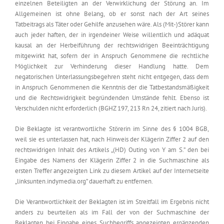
einzelnen Beteiligten an der Verwirklichung der Störung an. Im
Allgemeinen ist ohne Belang, ob er sonst nach der Art seines
Tatbeitrags als Täter oder Gehilfe anzusehen wäre. Als (Mit-)Störer kann
auch jeder haften, der in irgendeiner Weise willentlich und adäquat
kausal an der Herbeiführung der rechtswidrigen Beeinträchtigung
mitgewirkt hat, sofern der in Anspruch Genommene die rechtliche
Möglichkeit zur Verhinderung dieser Handlung hatte. Dem
negatorischen Unterlassungsbegehren steht nicht entgegen, dass dem
in Anspruch Genommenen die Kenntnis der die Tatbestandsmäßigkeit
und die Rechtswidrigkeit begründenden Umstände fehlt. Ebenso ist
Verschulden nicht erforderlich (BGHZ 197, 213 Rn 24, zitiert nach Juris).
Die Beklagte ist verantwortliche Störerin im Sinne des § 1004 BGB,
weil sie es unterlassen hat, nach Hinweis der Klägerin Ziffer 2 auf den
rechtswidrigen Inhalt des Artikels „(HD) Outing von Y am S.” den bei
Eingabe des Namens der Klägerin Ziffer 2 in die Suchmaschine als
ersten Treffer angezeigten Link zu diesem Artikel auf der Internetseite
„linksunten.indymedia.org” dauerhaft zu entfernen.
Die Verantwortlichkeit der Beklagten ist im Streitfall im Ergebnis nicht
anders zu beurteilen als im Fall der von der Suchmaschine der
Beklagten bei Eingabe eines Suchbegriffs angezeigten ergänzenden