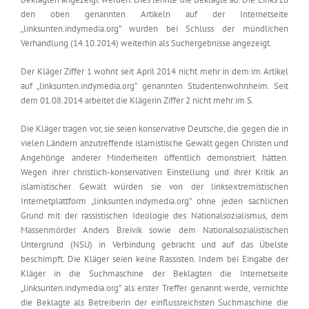
den oben genannten Artikeln auf der Internetseite
„linksunten.indymedia.org” wurden bei Schluss der mündlichen
Verhandlung (14.10.2014) weiterhin als Suchergebnisse angezeigt.
Der Kläger Ziffer 1 wohnt seit April 2014 nicht mehr in dem im Artikel
auf „linksunten.indymedia.org” genannten Studentenwohnheim. Seit
dem 01.08.2014 arbeitet die Klägerin Ziffer 2 nicht mehr im S.
Die Kläger tragen vor, sie seien konservative Deutsche, die gegen die in
vielen Ländern anzutreffende islamistische Gewalt gegen Christen und
Angehörige anderer Minderheiten öffentlich demonstriert hätten.
Wegen ihrer christlich-konservativen Einstellung und ihrer Kritik an
islamistischer Gewalt würden sie von der linksextremistischen
Internetplattform „linksunten.indymedia.org” ohne jeden sachlichen
Grund mit der rassistischen Ideologie des Nationalsozialismus, dem
Massenmörder Anders Breivik sowie dem Nationalsozialistischen
Untergrund (NSU) in Verbindung gebracht und auf das Übelste
beschimpft. Die Kläger seien keine Rassisten. Indem bei Eingabe der
Kläger in die Suchmaschine der Beklagten die Internetseite
„linksunten.indymedia.org” als erster Treffer genannt werde, vernichte
die Beklagte als Betreiberin der einflussreichsten Suchmaschine die