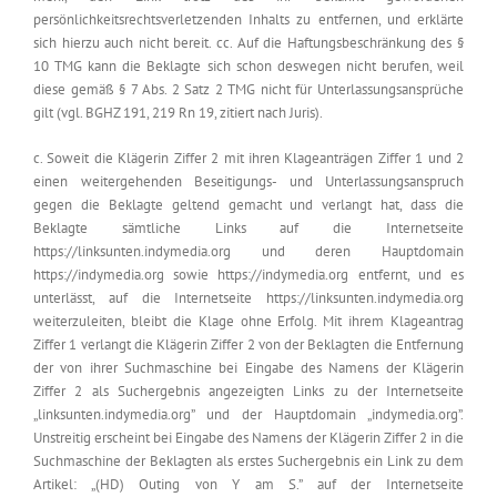
persönlichkeitsrechtsverletzenden Inhalts zu entfernen, und erklärte
sich hierzu auch nicht bereit. cc. Auf die Haftungsbeschränkung des §
10 TMG kann die Beklagte sich schon deswegen nicht berufen, weil
diese gemäß § 7 Abs. 2 Satz 2 TMG nicht für Unterlassungsansprüche
gilt (vgl. BGHZ 191, 219 Rn 19, zitiert nach Juris).
c. Soweit die Klägerin Ziffer 2 mit ihren Klageanträgen Ziffer 1 und 2
einen weitergehenden Beseitigungs- und Unterlassungsanspruch
gegen die Beklagte geltend gemacht und verlangt hat, dass die
Beklagte sämtliche Links auf die Internetseite
https://linksunten.indymedia.org und deren Hauptdomain
https://indymedia.org sowie https://indymedia.org entfernt, und es
unterlässt, auf die Internetseite https://linksunten.indymedia.org
weiterzuleiten, bleibt die Klage ohne Erfolg. Mit ihrem Klageantrag
Ziffer 1 verlangt die Klägerin Ziffer 2 von der Beklagten die Entfernung
der von ihrer Suchmaschine bei Eingabe des Namens der Klägerin
Ziffer 2 als Suchergebnis angezeigten Links zu der Internetseite
„linksunten.indymedia.org” und der Hauptdomain „indymedia.org”.
Unstreitig erscheint bei Eingabe des Namens der Klägerin Ziffer 2 in die
Suchmaschine der Beklagten als erstes Suchergebnis ein Link zu dem
Artikel: „(HD) Outing von Y am S.” auf der Internetseite