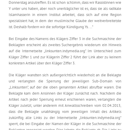
Donnerstag anzutreffen. Es ist schon schlimm, dass wir Rassistinnen wie
Y unter uns haben, aber noch unerträglicher ist es, dass sie als radikale
Islamhasserin in einem Institut arbeitet, dass sich auf eine Region
spezialisiert hat, in dem der muslimische Glaube der weitverbreitetste
ist. Deshalb fordern wir die sofortige Kündigung Ys. …”
Bei Eingabe des Namens des Klägers Ziffer 3 in die Suchmaschine der
Beklagten erscheint als zweites Suchergebnis wiederum ein Hinweis
auf die Internetseite „linksunten.indymedia.org”. Im Unterschied zum
Kläger Ziffer 1 und zur Klägerin Ziffer 2 führt der Link aber zu keinem
konkreten Artikel über den Kläger Ziffer 3.
Die Kläger wandten sich außergerichtlich wiederholt an die Beklagte
und verlangten die Sperrung der jeweiligen Sub-Domain von
„Linksunten”, auf der die oben genannten Artikel abrufbar waren. Die
Beklagte kam dem Ansinnen der Kläger zunächst nach. Nachdem die
Artikel nach jeder Sperrung erneut erschienen waren, verlangten die
Kläger zuletzt, unter anderem mit Anwaltsschreiben vom 02.04.2013,
dass die Beklagte unabhängig vom jeweiligen Inhalt des Artikels
zukünftig alle Links zu der Internetseite „linksunten.indymedia.org”
sperrt, die bei Eingabe der Namen der Kläger in die Suchmaschine der
Beklagten angezeigt werden. Dies lehnte die Beklagte ab. Die Links zu