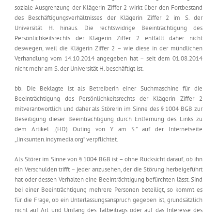
soziale Ausgrenzung der Klägerin Ziffer 2 wirkt über den Fortbestand
des Beschäftigungsverhältnisses der Klägerin Ziffer 2 im S. der
Universität H. hinaus. Die rechtswidrige Beeinträchtigung des
Persönlichkeitsrechts der Klägerin Ziffer 2 entfällt daher nicht
deswegen, weil die Klägerin Ziffer 2 – wie diese in der mündlichen
Verhandlung vom 14.10.2014 angegeben hat – seit dem 01.08.2014
nicht mehr am S. der Universität H. beschäftigt ist.
bb. Die Beklagte ist als Betreiberin einer Suchmaschine für die
Beeinträchtigung des Persönlichkeitsrechts der Klägerin Ziffer 2
mitverantwortlich und daher als Störerin im Sinne des § 1004 BGB zur
Beseitigung dieser Beeinträchtigung durch Entfernung des Links zu
dem Artikel „(HD) Outing von Y am S.” auf der Internetseite
„linksunten.indymedia.org” verpflichtet.
Als Störer im Sinne von § 1004 BGB ist – ohne Rücksicht darauf, ob ihn
ein Verschulden trifft – jeder anzusehen, der die Störung herbeigeführt
hat oder dessen Verhalten eine Beeinträchtigung befürchten lässt. Sind
bei einer Beeinträchtigung mehrere Personen beteiligt, so kommt es
für die Frage, ob ein Unterlassungsanspruch gegeben ist, grundsätzlich
nicht auf Art und Umfang des Tatbeitrags oder auf das Interesse des