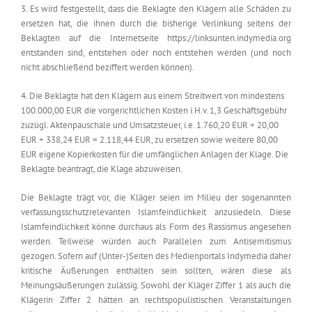
3. Es wird festgestellt, dass die Beklagte den Klägern alle Schäden zu
ersetzen hat, die ihnen durch die bisherige Verlinkung seitens der
Beklagten auf die Internetseite https://linksunten.indymedia.org
entstanden sind, entstehen oder noch entstehen werden (und noch
nicht abschließend beziffert werden können).
4. Die Beklagte hat den Klägern aus einem Streitwert von mindestens
100.000,00 EUR die vorgerichtlichen Kosten i.H.v. 1,3 Geschäftsgebühr
zuzügl. Aktenpauschale und Umsatzsteuer, i.e. 1.760,20 EUR + 20,00
EUR + 338,24 EUR = 2.118,44 EUR, zu ersetzen sowie weitere 80,00
EUR eigene Kopierkosten für die umfänglichen Anlagen der Klage. Die
Beklagte beantragt, die Klage abzuweisen.
Die Beklagte trägt vor, die Kläger seien im Milieu der sogenannten
verfassungsschutzrelevanten Islamfeindlichkeit anzusiedeln. Diese
Islamfeindlichkeit könne durchaus als Form des Rassismus angesehen
werden. Teilweise würden auch Parallelen zum Antisemitismus
gezogen. Sofern auf (Unter-)Seiten des Medienportals Indymedia daher
kritische Äußerungen enthalten sein sollten, wären diese als
Meinungsäußerungen zulässig. Sowohl der Kläger Ziffer 1 als auch die
Klägerin Ziffer 2 hätten an rechtspopulistischen Veranstaltungen