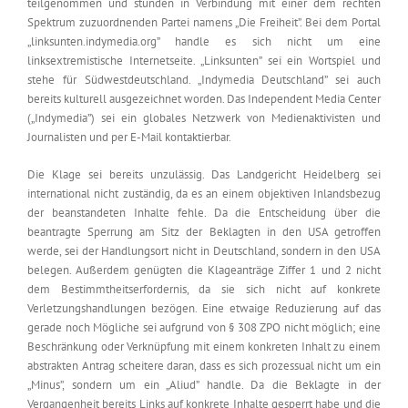
teilgenommen und stünden in Verbindung mit einer dem rechten
Spektrum zuzuordnenden Partei namens „Die Freiheit”. Bei dem Portal
„linksunten.indymedia.org” handle es sich nicht um eine
linksextremistische Internetseite. „Linksunten” sei ein Wortspiel und
stehe für Südwestdeutschland. „Indymedia Deutschland” sei auch
bereits kulturell ausgezeichnet worden. Das Independent Media Center
(„Indymedia”) sei ein globales Netzwerk von Medienaktivisten und
Journalisten und per E-Mail kontaktierbar.
Die Klage sei bereits unzulässig. Das Landgericht Heidelberg sei
international nicht zuständig, da es an einem objektiven Inlandsbezug
der beanstandeten Inhalte fehle. Da die Entscheidung über die
beantragte Sperrung am Sitz der Beklagten in den USA getroffen
werde, sei der Handlungsort nicht in Deutschland, sondern in den USA
belegen. Außerdem genügten die Klageanträge Ziffer 1 und 2 nicht
dem Bestimmtheitserfordernis, da sie sich nicht auf konkrete
Verletzungshandlungen bezögen. Eine etwaige Reduzierung auf das
gerade noch Mögliche sei aufgrund von § 308 ZPO nicht möglich; eine
Beschränkung oder Verknüpfung mit einem konkreten Inhalt zu einem
abstrakten Antrag scheitere daran, dass es sich prozessual nicht um ein
„Minus”, sondern um ein „Aliud” handle. Da die Beklagte in der
Vergangenheit bereits Links auf konkrete Inhalte gesperrt habe und die