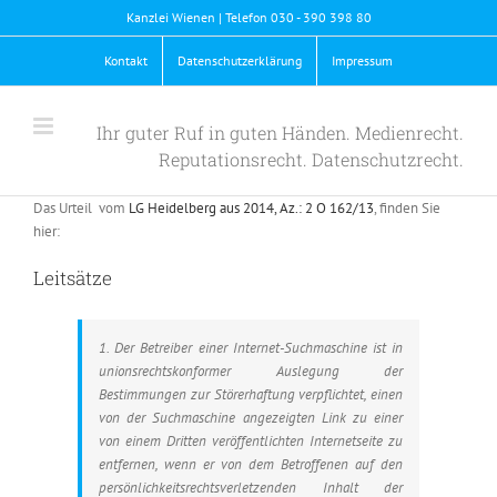
Skip
Kanzlei Wienen | Telefon 030 - 390 398 80
to
content
Kontakt
Datenschutzerklärung
Impressum
Ihr guter Ruf in guten Händen. Medienrecht.
Reputationsrecht. Datenschutzrecht.
Das Urteil vom
LG Heidelberg aus 2014, Az.: 2 O 162/13
, finden Sie
hier:
Leitsätze
1. Der Betreiber einer Internet-Suchmaschine ist in
unionsrechtskonformer Auslegung der
Bestimmungen zur Störerhaftung verpflichtet, einen
von der Suchmaschine angezeigten Link zu einer
von einem Dritten veröffentlichten Internetseite zu
entfernen, wenn er von dem Betroffenen auf den
persönlichkeitsrechtsverletzenden Inhalt der