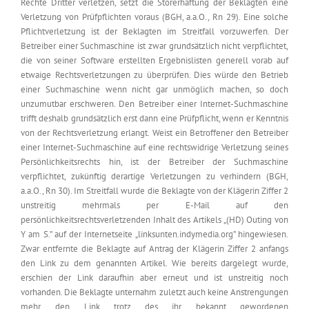
Rechte Dritter verletzen, setzt die Störerhaftung der Beklagten eine
Verletzung von Prüfpflichten voraus (BGH, a.a.O., Rn 29). Eine solche
Pflichtverletzung ist der Beklagten im Streitfall vorzuwerfen. Der
Betreiber einer Suchmaschine ist zwar grundsätzlich nicht verpflichtet,
die von seiner Software erstellten Ergebnislisten generell vorab auf
etwaige Rechtsverletzungen zu überprüfen. Dies würde den Betrieb
einer Suchmaschine wenn nicht gar unmöglich machen, so doch
unzumutbar erschweren. Den Betreiber einer Internet-Suchmaschine
trifft deshalb grundsätzlich erst dann eine Prüfpflicht, wenn er Kenntnis
von der Rechtsverletzung erlangt. Weist ein Betroffener den Betreiber
einer Internet-Suchmaschine auf eine rechtswidrige Verletzung seines
Persönlichkeitsrechts hin, ist der Betreiber der Suchmaschine
verpflichtet, zukünftig derartige Verletzungen zu verhindern (BGH,
a.a.O., Rn 30). Im Streitfall wurde die Beklagte von der Klägerin Ziffer 2
unstreitig mehrmals per E-Mail auf den
persönlichkeitsrechtsverletzenden Inhalt des Artikels „(HD) Outing von
Y am S.” auf der Internetseite „linksunten.indymedia.org” hingewiesen.
Zwar entfernte die Beklagte auf Antrag der Klägerin Ziffer 2 anfangs
den Link zu dem genannten Artikel. Wie bereits dargelegt wurde,
erschien der Link daraufhin aber erneut und ist unstreitig noch
vorhanden. Die Beklagte unternahm zuletzt auch keine Anstrengungen
mehr, den Link trotz des ihr bekannt gewordenen