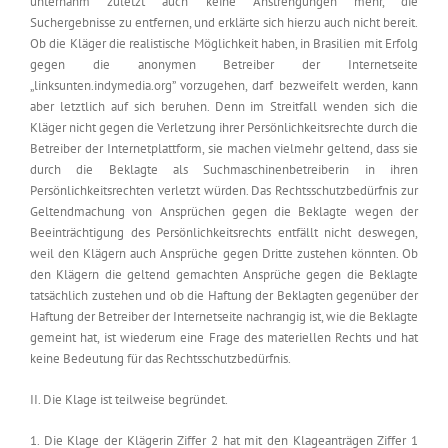
unternahm zuletzt auch keine Anstrengungen mehr, die
Suchergebnisse zu entfernen, und erklärte sich hierzu auch nicht bereit.
Ob die Kläger die realistische Möglichkeit haben, in Brasilien mit Erfolg
gegen die anonymen Betreiber der Internetseite
„linksunten.indymedia.org” vorzugehen, darf bezweifelt werden, kann
aber letztlich auf sich beruhen. Denn im Streitfall wenden sich die
Kläger nicht gegen die Verletzung ihrer Persönlichkeitsrechte durch die
Betreiber der Internetplattform, sie machen vielmehr geltend, dass sie
durch die Beklagte als Suchmaschinenbetreiberin in ihren
Persönlichkeitsrechten verletzt würden. Das Rechtsschutzbedürfnis zur
Geltendmachung von Ansprüchen gegen die Beklagte wegen der
Beeinträchtigung des Persönlichkeitsrechts entfällt nicht deswegen,
weil den Klägern auch Ansprüche gegen Dritte zustehen könnten. Ob
den Klägern die geltend gemachten Ansprüche gegen die Beklagte
tatsächlich zustehen und ob die Haftung der Beklagten gegenüber der
Haftung der Betreiber der Internetseite nachrangig ist, wie die Beklagte
gemeint hat, ist wiederum eine Frage des materiellen Rechts und hat
keine Bedeutung für das Rechtsschutzbedürfnis.
II. Die Klage ist teilweise begründet.
1. Die Klage der Klägerin Ziffer 2 hat mit den Klageanträgen Ziffer 1