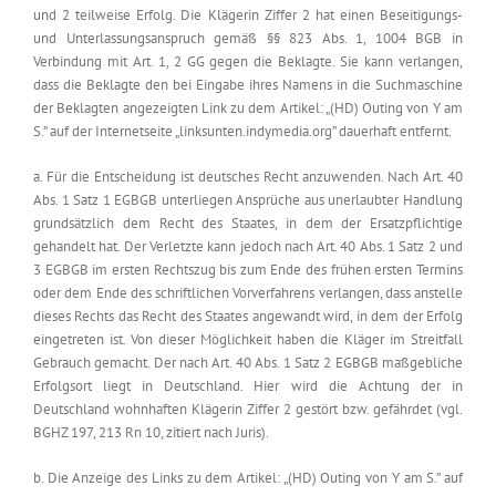
und 2 teilweise Erfolg. Die Klägerin Ziffer 2 hat einen Beseitigungs-
und Unterlassungsanspruch gemäß §§ 823 Abs. 1, 1004 BGB in
Verbindung mit Art. 1, 2 GG gegen die Beklagte. Sie kann verlangen,
dass die Beklagte den bei Eingabe ihres Namens in die Suchmaschine
der Beklagten angezeigten Link zu dem Artikel: „(HD) Outing von Y am
S.” auf der Internetseite „linksunten.indymedia.org” dauerhaft entfernt.
a. Für die Entscheidung ist deutsches Recht anzuwenden. Nach Art. 40
Abs. 1 Satz 1 EGBGB unterliegen Ansprüche aus unerlaubter Handlung
grundsätzlich dem Recht des Staates, in dem der Ersatzpflichtige
gehandelt hat. Der Verletzte kann jedoch nach Art. 40 Abs. 1 Satz 2 und
3 EGBGB im ersten Rechtszug bis zum Ende des frühen ersten Termins
oder dem Ende des schriftlichen Vorverfahrens verlangen, dass anstelle
dieses Rechts das Recht des Staates angewandt wird, in dem der Erfolg
eingetreten ist. Von dieser Möglichkeit haben die Kläger im Streitfall
Gebrauch gemacht. Der nach Art. 40 Abs. 1 Satz 2 EGBGB maßgebliche
Erfolgsort liegt in Deutschland. Hier wird die Achtung der in
Deutschland wohnhaften Klägerin Ziffer 2 gestört bzw. gefährdet (vgl.
BGHZ 197, 213 Rn 10, zitiert nach Juris).
b. Die Anzeige des Links zu dem Artikel: „(HD) Outing von Y am S.” auf