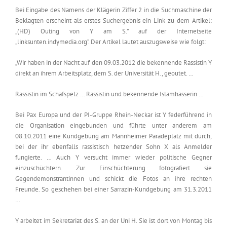
Bei Eingabe des Namens der Klägerin Ziffer 2 in die Suchmaschine der
Beklagten erscheint als erstes Suchergebnis ein Link zu dem Artikel:
„(HD) Outing von Y am S.” auf der Internetseite
„linksunten.indymedia.org”. Der Artikel lautet auszugsweise wie folgt:
„Wir haben in der Nacht auf den 09.03.2012 die bekennende Rassistin Y
direkt an ihrem Arbeitsplatz, dem S. der Universität H., geoutet. …
Rassistin im Schafspelz … Rassistin und bekennende Islamhasserin …
Bei Pax Europa und der PI-Gruppe Rhein-Neckar ist Y federführend in
die Organisation eingebunden und führte unter anderem am
08.10.2011 eine Kundgebung am Mannheimer Paradeplatz mit durch,
bei der ihr ebenfalls rassistisch hetzender Sohn X als Anmelder
fungierte. … Auch Y versucht immer wieder politische Gegner
einzuschüchtern. Zur Einschüchterung fotografiert sie
Gegendemonstrantinnen und schickt die Fotos an ihre rechten
Freunde. So geschehen bei einer Sarrazin-Kundgebung am 31.3.2011
…
Y arbeitet im Sekretariat des S. an der Uni H. Sie ist dort von Montag bis