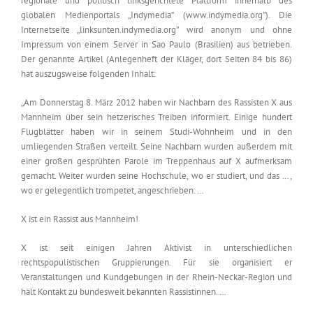
regionale und politisch linksgerichtete Plattform innerhalb des
globalen Medienportals „Indymedia” (www.indymedia.org”). Die
Internetseite „linksunten.indymedia.org” wird anonym und ohne
Impressum von einem Server in Sao Paulo (Brasilien) aus betrieben.
Der genannte Artikel (Anlegenheft der Kläger, dort Seiten 84 bis 86)
hat auszugsweise folgenden Inhalt:
„Am Donnerstag 8. März 2012 haben wir Nachbarn des Rassisten X aus
Mannheim über sein hetzerisches Treiben informiert. Einige hundert
Flugblätter haben wir in seinem Studi-Wohnheim und in den
umliegenden Straßen verteilt. Seine Nachbarn wurden außerdem mit
einer großen gesprühten Parole im Treppenhaus auf X aufmerksam
gemacht. Weiter wurden seine Hochschule, wo er studiert, und das …,
wo er gelegentlich trompetet, angeschrieben. …
X ist ein Rassist aus Mannheim!
X ist seit einigen Jahren Aktivist in unterschiedlichen
rechtspopulistischen Gruppierungen. Für sie organisiert er
Veranstaltungen und Kundgebungen in der Rhein-Neckar-Region und
hält Kontakt zu bundesweit bekannten Rassistinnen. …