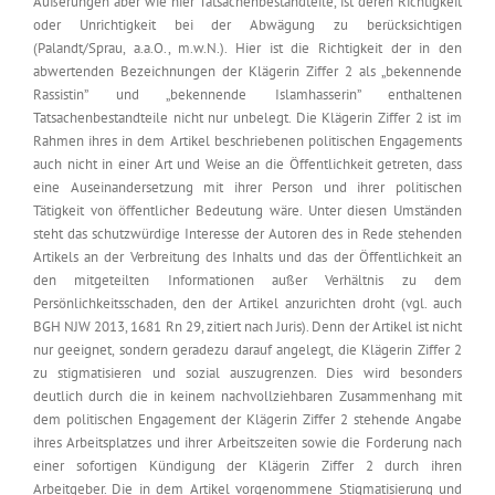
Äußerungen aber wie hier Tatsachenbestandteile, ist deren Richtigkeit
oder Unrichtigkeit bei der Abwägung zu berücksichtigen
(Palandt/Sprau, a.a.O., m.w.N.). Hier ist die Richtigkeit der in den
abwertenden Bezeichnungen der Klägerin Ziffer 2 als „bekennende
Rassistin” und „bekennende Islamhasserin” enthaltenen
Tatsachenbestandteile nicht nur unbelegt. Die Klägerin Ziffer 2 ist im
Rahmen ihres in dem Artikel beschriebenen politischen Engagements
auch nicht in einer Art und Weise an die Öffentlichkeit getreten, dass
eine Auseinandersetzung mit ihrer Person und ihrer politischen
Tätigkeit von öffentlicher Bedeutung wäre. Unter diesen Umständen
steht das schutzwürdige Interesse der Autoren des in Rede stehenden
Artikels an der Verbreitung des Inhalts und das der Öffentlichkeit an
den mitgeteilten Informationen außer Verhältnis zu dem
Persönlichkeitsschaden, den der Artikel anzurichten droht (vgl. auch
BGH NJW 2013, 1681 Rn 29, zitiert nach Juris). Denn der Artikel ist nicht
nur geeignet, sondern geradezu darauf angelegt, die Klägerin Ziffer 2
zu stigmatisieren und sozial auszugrenzen. Dies wird besonders
deutlich durch die in keinem nachvollziehbaren Zusammenhang mit
dem politischen Engagement der Klägerin Ziffer 2 stehende Angabe
ihres Arbeitsplatzes und ihrer Arbeitszeiten sowie die Forderung nach
einer sofortigen Kündigung der Klägerin Ziffer 2 durch ihren
Arbeitgeber. Die in dem Artikel vorgenommene Stigmatisierung und