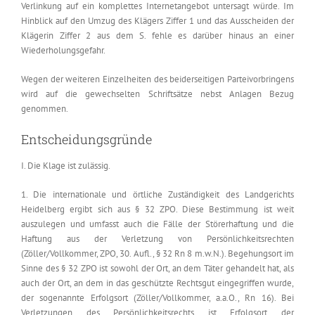
Verlinkung auf ein komplettes Internetangebot untersagt würde. Im
Hinblick auf den Umzug des Klägers Ziffer 1 und das Ausscheiden der
Klägerin Ziffer 2 aus dem S. fehle es darüber hinaus an einer
Wiederholungsgefahr.
Wegen der weiteren Einzelheiten des beiderseitigen Parteivorbringens
wird auf die gewechselten Schriftsätze nebst Anlagen Bezug
genommen.
Entscheidungsgründe
I. Die Klage ist zulässig.
1. Die internationale und örtliche Zuständigkeit des Landgerichts
Heidelberg ergibt sich aus § 32 ZPO. Diese Bestimmung ist weit
auszulegen und umfasst auch die Fälle der Störerhaftung und die
Haftung aus der Verletzung von Persönlichkeitsrechten
(Zöller/Vollkommer, ZPO, 30. Aufl., § 32 Rn 8 m.w.N.). Begehungsort im
Sinne des § 32 ZPO ist sowohl der Ort, an dem Täter gehandelt hat, als
auch der Ort, an dem in das geschützte Rechtsgut eingegriffen wurde,
der sogenannte Erfolgsort (Zöller/Vollkommer, a.a.O., Rn 16). Bei
Verletzungen des Persönlichkeitsrechts ist Erfolgsort der