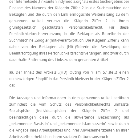
der Internetseite „linksunten.indymedia.org” als erstes Suchergebnis bei
Eingabe des Namens der Klägerin Ziffer 2 in die Suchmaschine der
Beklagten und die durch den Link ermöglichte Weiterleitung zu dem
genannten Artikel verletzt die Klägerin Ziffer 2 in ihrem
grundgesetzlich geschützten Persönlichkeitsrecht. Für diese
Persönlichkeitrechtsverletzung ist die Beklagte als Betreiberin der
Suchmaschine „Google” (mit-)verantwortlich. Die Klägerin Ziffer 2 kann
daher von der Beklagten als (Mit-)Störerin die Beseitigung der
Beeinträchtigung ihres Persönlichkeitsrechts verlangen, und zwar durch
dauerhafte Entfernung des Links zu dem genannten Artikel.
aa. Der Inhalt des Artikels „(HD) Outing von Y am S.” stellt einen
rechtswidrigen Eingriff in das Persönlichkeitsrecht der Klägerin Ziffer 2
dar.
Die Aussagen und Informationen in dem genannten Artikel berühren
zumindest die vom Schutz des Persönlichkeitsrechts umfasste
Sozialsphäre (Individualsphäre) der Klägerin Ziffer 2 und
beeinträchtigen diese durch die abwertende Bezeichnung als
„bekennende Rassistin” und „bekennende Islamhasserin” sowie durch
die Angabe ihres Arbeitsplatzes und ihrer Anwesenheitszeiten an ihrer
Arbeitsstelle erheblich in ihrem sozialen Geltungsanspruch.