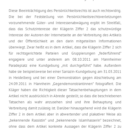
Diese Beeinträchtigung des Persönlichkeitsrechts ist auch rechtswidrig.
Die bei der Feststellung von Persönlichkeitsrechtsverletzungen
vorzunehmende Güter- und Interessenabwägung ergibt im Streitfall,
dass das Schutzinteresse der Klägerin Ziffer 2 das schutzwürdige
Interesse der Autoren der Internetseite an der Verbreitung des Artikels
und der Öffentlichkeit an den darin mitgeteilten Informationen
überwiegt. Zwar heißt es in dem Artikel, dass die Klägerin Ziffer 2 sich
für rechtsgerichtete Parteien und Gruppierungen „federführend”
engagiere und unter anderem am 08.10.2011 am Mannheimer
Paradeplatz eine Kundgebung „mit durchgeführt” habe. Außerdem
habe sie beispielsweise bei einer Sarrazin-Kundgebung am 31.03.2011
in Heidelberg und bei einer Demonstration gegen Abschiebung am
24.09.2011 in Mannheim „Gegendemonstrantinnen” fotografiert. Die
Kläger haben die Richtigkeit dieser Tatsachenbehauptungen in dem
Artikel nicht ausdrücklich in Abrede gestellt, so dass die beschriebenen
Tatsachen als wahr anzusehen sind und ihre Behauptung und
Verbreitung damit zulässig ist. Darüber hinausgehend wird die Klägerin
Ziffer 2 in dem Artikel aber in abwertender und plakativer Weise als
„bekennende Rassistin” und „bekennende Islamhasserin” bezeichnet,
ohne dass dem Artikel konkrete Aussagen der Klägerin Ziffer 2 zu