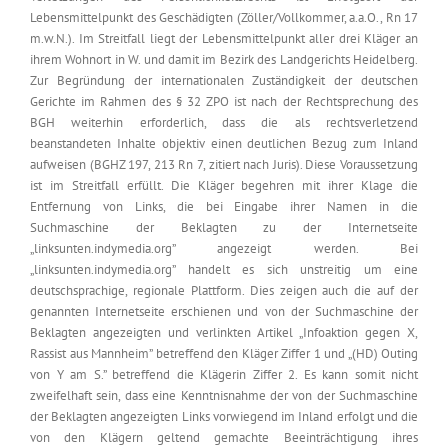
Lebensmittelpunkt des Geschädigten (Zöller/Vollkommer, a.a.O., Rn 17
m.w.N.). Im Streitfall liegt der Lebensmittelpunkt aller drei Kläger an
ihrem Wohnort in W. und damit im Bezirk des Landgerichts Heidelberg.
Zur Begründung der internationalen Zuständigkeit der deutschen
Gerichte im Rahmen des § 32 ZPO ist nach der Rechtsprechung des
BGH weiterhin erforderlich, dass die als rechtsverletzend
beanstandeten Inhalte objektiv einen deutlichen Bezug zum Inland
aufweisen (BGHZ 197, 213 Rn 7, zitiert nach Juris). Diese Voraussetzung
ist im Streitfall erfüllt. Die Kläger begehren mit ihrer Klage die
Entfernung von Links, die bei Eingabe ihrer Namen in die
Suchmaschine der Beklagten zu der Internetseite
„linksunten.indymedia.org” angezeigt werden. Bei
„linksunten.indymedia.org” handelt es sich unstreitig um eine
deutschsprachige, regionale Plattform. Dies zeigen auch die auf der
genannten Internetseite erschienen und von der Suchmaschine der
Beklagten angezeigten und verlinkten Artikel „Infoaktion gegen X,
Rassist aus Mannheim” betreffend den Kläger Ziffer 1 und „(HD) Outing
von Y am S.” betreffend die Klägerin Ziffer 2. Es kann somit nicht
zweifelhaft sein, dass eine Kenntnisnahme der von der Suchmaschine
der Beklagten angezeigten Links vorwiegend im Inland erfolgt und die
von den Klägern geltend gemachte Beeinträchtigung ihres