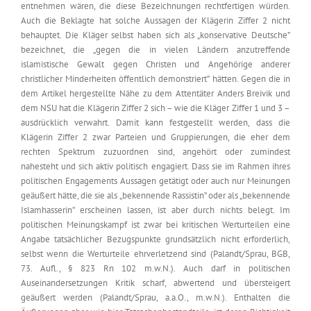
entnehmen wären, die diese Bezeichnungen rechtfertigen würden.
Auch die Beklagte hat solche Aussagen der Klägerin Ziffer 2 nicht
behauptet. Die Kläger selbst haben sich als „konservative Deutsche”
bezeichnet, die „gegen die in vielen Ländern anzutreffende
islamistische Gewalt gegen Christen und Angehörige anderer
christlicher Minderheiten öffentlich demonstriert” hätten. Gegen die in
dem Artikel hergestellte Nähe zu dem Attentäter Anders Breivik und
dem NSU hat die Klägerin Ziffer 2 sich – wie die Kläger Ziffer 1 und 3 –
ausdrücklich verwahrt. Damit kann festgestellt werden, dass die
Klägerin Ziffer 2 zwar Parteien und Gruppierungen, die eher dem
rechten Spektrum zuzuordnen sind, angehört oder zumindest
nahesteht und sich aktiv politisch engagiert. Dass sie im Rahmen ihres
politischen Engagements Aussagen getätigt oder auch nur Meinungen
geäußert hätte, die sie als „bekennende Rassistin” oder als „bekennende
Islamhasserin” erscheinen lassen, ist aber durch nichts belegt. Im
politischen Meinungskampf ist zwar bei kritischen Werturteilen eine
Angabe tatsächlicher Bezugspunkte grundsätzlich nicht erforderlich,
selbst wenn die Werturteile ehrverletzend sind (Palandt/Sprau, BGB,
73. Aufl., § 823 Rn 102 m.w.N.). Auch darf in politischen
Auseinandersetzungen Kritik scharf, abwertend und übersteigert
geäußert werden (Palandt/Sprau, a.a.O., m.w.N.). Enthalten die