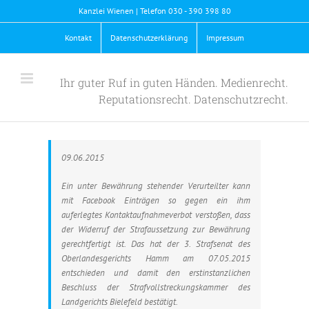
Skip
Kanzlei Wienen | Telefon 030 - 390 398 80
to
content
Kontakt
Datenschutzerklärung
Impressum
Ihr guter Ruf in guten Händen. Medienrecht.
Reputationsrecht. Datenschutzrecht.
09.06.2015
Ein unter Bewährung stehender Verurteilter kann
mit Facebook Einträgen so gegen ein ihm
auferlegtes Kontaktaufnahmeverbot verstoßen, dass
der Widerruf der Strafaussetzung zur Bewährung
gerechtfertigt ist. Das hat der 3. Strafsenat des
Oberlandesgerichts Hamm am 07.05.2015
entschieden und damit den erstinstanzlichen
Beschluss der Strafvollstreckungskammer des
Landgerichts Bielefeld bestätigt.