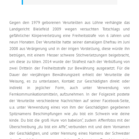
Gegen den 1979 geborenen Verurteilten aus Löhne verhängte das
Landgericht Bielefeld 2009 wegen versuchten Totschlags und
gefährlicher Körperverletzung eine Freiheitsstrafe von 6 Jahren und
neun Monaten. Der Verurteilte hatte seiner damaligen Ehefrau im Juni
2008 aus Verärgerung und in der irrigen Vorstellung, diese würde ihn
betrügen, mit einem Messer schwere Stichverletzungen beigebracht,
um diese zu töten. 2014 wurde der Strafrest nach der Verbüßung von
zwei Dritteln der Freiheitsstrafe zur Bewährung ausgesetzt. Für die
Dauer der vierjährigen Bewährungszeit erhielt der Verurteilte die
Weisung, es zu unterlassen, Kontakt zur Geschädigten direkt oder
indirekt in jeglicher Form, auch unter Verwendung von
Fernkommunikationsmitteln, aufzunehmen. In der Folgezeit postete
der Verurteilte verschiedene Nachrichten auf seiner Facebook-Seite,
u.a. unter Verwendung eines von ihm der Geschädigten gegebenen
Spitznamens Beschimpfungen wie „du bist ein Schwein wie deine
kinde. Du bist die groß Hure von babelon“, zudem Affenfotos mit der
Überschreibung „du bist ein Affe“, verbunden mit und dem Vornamen
der Geschädigten, und unter Nennung eines Namens der Schwester