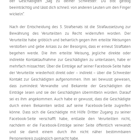
der Geschädigten „sag zu deiner Schwester: Du bist geistig
beeinträchtig und lässt dich schnell von anderen Leuten um den Finger
wickeln“.
Nach der Entscheidung des 3. Strafsenats ist die Strafaussetzung zur
Bewährung des Verurteilten zu Recht widerrufen worden. Der
Verurteilte habe gröblich und beharrlich gegen ihm erteilte Weisungen
verstoßen und gebe Anlass zu der Besorgnis, dass er erneut Straftaten
begehen werde. Die ihm erteilte Weisung, jegliche direkte oder
indirekte Kontaktaufnahme zur Geschädigten zu unterlassen, habe er
mehrfach missachtet. Über die Einträge auf seiner Facebook-Seite habe
der Verurteilte wiederholt direkt oder – indirekt – über die Schwester
Kontakt zur Geschädigten aufgenommen. Ihm sei bewusst gewesen,
dass zumindest Verwandte und Bekannte der Geschädigten die
Einträge lesen und sie der Geschädigten übermitteln würden. Darauf
sei es ihm angekommen. Auch habe er gewusst, dass die Geschädigte
durch einen Bekannten selbst auf seine Facebook-Seite zugreifen
könne. Dass sich die Geschädigte mit Hilfe Dritter Zugang zu seiner
Facebook-Seite verschafft habe, entlaste den Verurteilten nicht,
nachdem er die Facebook-Einträge seiner Seite öffentlich verwandt
und sie damit einem durch ihn nicht näher bestimmbaren
Personenkreis zugänglich gemacht habe.