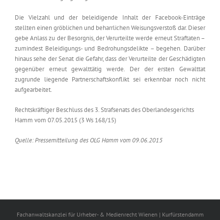
Die Vielzahl und der beleidigende Inhalt der Facebook-Einträge
stellten einen gröblichen und beharrlichen Weisungsverstoß dar. Dieser
gebe Anlass zu der Besorgnis, der Verurteilte werde erneut Straftaten –
zumindest Beleidigungs- und Bedrohungsdelikte – begehen. Darüber
hinaus sehe der Senat die Gefahr, dass der Verurteilte der Geschädigten
gegenüber erneut gewalttätig werde. Der der ersten Gewalttat
zugrunde liegende Partnerschaftskonflikt sei erkennbar noch nicht
aufgearbeitet.
Rechtskräftiger Beschluss des 3. Strafsenats des Oberlandesgerichts
Hamm vom 07.05.2015 (3 Ws 168/15)
Quelle: Pressemitteilung des OLG Hamm vom 09.06.2015
Fachanwaltskanzlei für Urheber- & Medienrecht Wienen | Kurfürstendamm