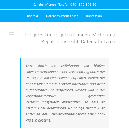
Skip
Kanzlei Wienen | Telefon 030 - 390 398 80
to
content
Kontakt
Datenschutzerklärung
Impressum
Ihr guter Ruf in guten Händen. Medienrecht.
Reputationsrecht. Datenschutzrecht.
Auch durch die Anfertigung von bloßen
Übersichtsaufnahmen einer Versammlung durch die
Polizei, die von einer Kamera auf einen Monitor bei
der Einsatzleitung in Echtzeit übertragen und nicht
aufgezeichnet und gespeichert werden, wird in die
verfassungsrechtlich geschützte
Versammlungsfreiheit eingegriffen, so dass es
hierfür einer gesetzlichen Grundlage bedarf. Dies
entschied das Oberverwaltungsgericht Rheinland-
Pfalz in Koblenz.