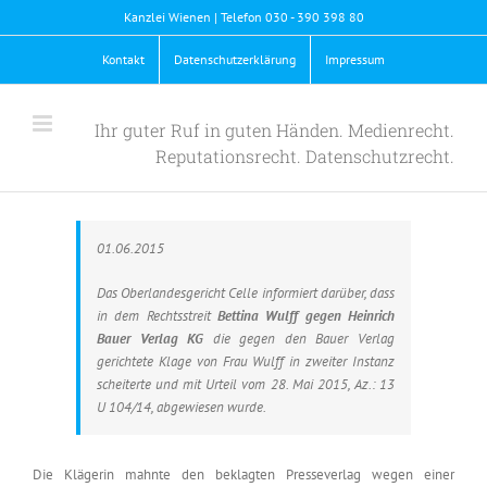
Skip
Kanzlei Wienen | Telefon 030 - 390 398 80
to
content
Kontakt
Datenschutzerklärung
Impressum
Ihr guter Ruf in guten Händen. Medienrecht.
Reputationsrecht. Datenschutzrecht.
01.06.2015
Das Oberlandesgericht Celle informiert darüber, dass
in dem Rechtsstreit
Bettina Wulff gegen Heinrich
Bauer Verlag KG
die gegen den Bauer Verlag
gerichtete Klage von Frau Wulff in zweiter Instanz
scheiterte und mit Urteil vom 28. Mai 2015, Az.: 13
U 104/14, abgewiesen wurde.
Die Klägerin mahnte den beklagten Presseverlag wegen einer