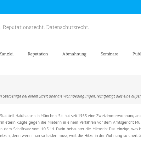
. Reputationsrecht. Datenschutzrecht.
Kanzlei
Reputation
Abmahnung
Seminare
Publ
len Sterbehilfe bei einem Streit über die Wohnbedingungen, rechtfertigt dies eine auß
 Stadtteil Haidhausen in München. Sie hat seit 1983 eine Zweizimmerwohnung an d
ermieterin klagte gegen die Mieterin in einem Verfahren vor dem Amtsgericht 
in dem Schriftsatz vom 10.5.14. Darin behauptet die Mieterin: Das einzige, was b
etzen, denn wenn man so leiden muss, weil die Hitze in der Wohnung so unerträgl