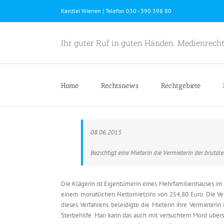
Skip
Kanzlei Wienen | Telefon 030 - 390 398 80
to
content
Ihr guter Ruf in guten Händen. Medienrecht
Home
Rechtsnews
Rechtgebiete
08.06.2015
Bezichtigt eine Mieterin die Vermieterin der bruta
Die Klägerin ist Eigentümerin eines Mehrfamilienhauses im
einem monatlichen Nettomietzins von 254,80 Euro. Die V
dieses Verfahrens beleidigte die Mieterin ihre Vermieterin 
Sterbehilfe. Man kann das auch mit versuchtem Mord übers