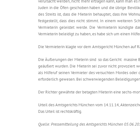
verursacht werden, nicht mehr ertragen kann, kann man es nu
Juden in die Öfen geschoben haben und die übrige Bevölker
des Streits ist, dass die Mieterin behauptet, dass ihre Wo
festgestellt, dass dies nicht stimmt. In einem weiteren Sc
Vermieterin geleistet werde. Die Vermieterin kündigte da
Vermieterin beleidigt zu haben, es habe sich um einen Hilfe
Die Vermieterin klagte vor dem Amtsgericht München auf R
Die Äußerungen der Mieterin sind  so das Gericht  massiv
geäußert wurden. Die Mieterin sei zuvor nicht provoziert w
als Hilferuf seinen Vermieter des versuchten Mordes oder
erforderlich gewesen. Bei schwerwiegenden Beleidigungen s
Der Richter gewährte der betagten Mieterin eine sechs-mon
Urteil des Amtsgerichts München vom 14.11.14, Aktenzeic
Das Urteil ist rechtskräftig.
Quelle: Pressemitteilung des Amtsgerichts München 05.06.20