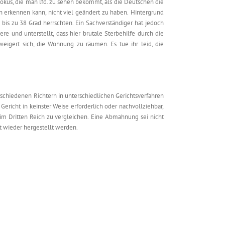
 Dokus, die man lfd. zu sehen bekommt, als die Deutschen die
 erkennen kann, nicht viel geändert zu haben. Hintergrund
 bis zu 38 Grad herrschten. Ein Sachverständiger hat jedoch
 und unterstellt, dass hier brutale Sterbehilfe durch die
weigert sich, die Wohnung zu räumen. Es tue ihr leid, die
rschiedenen Richtern in unterschiedlichen Gerichtsverfahren
richt in keinster Weise erforderlich oder nachvollziehbar,
 im Dritten Reich zu vergleichen. Eine Abmahnung sei nicht
t wieder hergestellt werden.