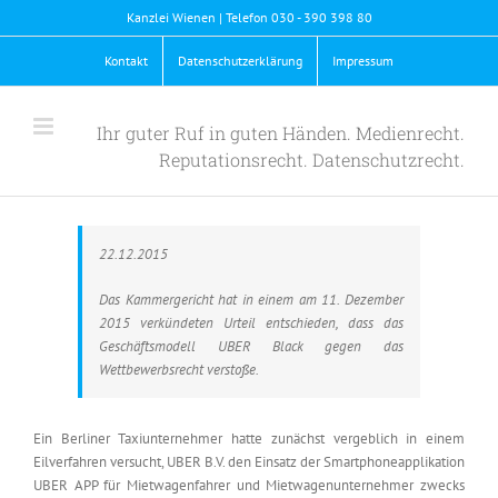
Skip
Kanzlei Wienen | Telefon 030 - 390 398 80
to
content
Kontakt
Datenschutzerklärung
Impressum
Ihr guter Ruf in guten Händen. Medienrecht.
Reputationsrecht. Datenschutzrecht.
22.12.2015
Das Kammergericht hat in einem am 11. Dezember
2015 verkündeten Urteil entschieden, dass das
Geschäftsmodell UBER Black gegen das
Wettbewerbsrecht verstoße.
Ein Berliner Taxiunternehmer hatte zunächst vergeblich in einem
Eilverfahren versucht, UBER B.V. den Einsatz der Smartphoneapplikation
UBER APP für Mietwagenfahrer und Mietwagenunternehmer zwecks