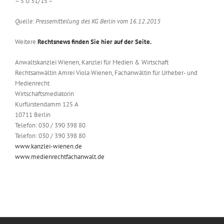
– 5 U 31/15 –
Quelle: Pressemitteilung des KG Berlin vom 16.12.2015
Weitere
Rechtsnews finden Sie hier auf der Seite.
Anwaltskanzlei Wienen, Kanzlei für Medien & Wirtschaft
Rechtsanwältin Amrei Viola Wienen, Fachanwältin für Urheber- und
Medienrecht
Wirtschaftsmediatorin
Kurfürstendamm 125 A
10711 Berlin
Telefon: 030 / 390 398 80
Telefon: 030 / 390 398 80
www.kanzlei-wienen.de
www.medienrechtfachanwalt.de