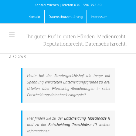
Skip
Kanzlei Wienen | Telefon 030 - 390 398 80
to
content
Kontakt
Datenschutzerklärung
Impressum
Ihr guter Ruf in guten Händen. Medienrecht.
Reputationsrecht. Datenschutzrecht.
8.12.2015
Heute hat der Bundesgerichtshof die lange mit
Spannung erwarteten Entscheidungsgründe zu drei
Urteilen über Filesharing-Abmahnungen in seine
Entscheidungsdatenbank eingespielt.
Hier finden Sie zu der
Entscheidung Tauschbörse II
und zu der
Entscheidung Tauschbörse III
weitere
Informationen.