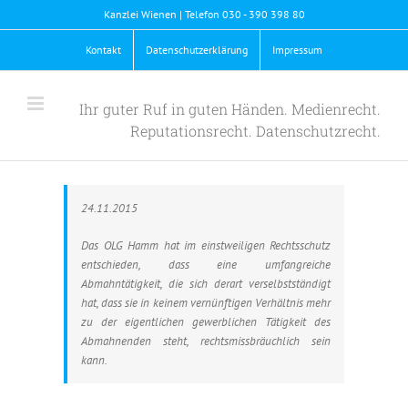
Skip
Kanzlei Wienen | Telefon 030 - 390 398 80
to
content
Kontakt
Datenschutzerklärung
Impressum
Ihr guter Ruf in guten Händen. Medienrecht.
Reputationsrecht. Datenschutzrecht.
24.11.2015
Das OLG Hamm hat im einstweiligen Rechtsschutz
entschieden, dass eine umfangreiche
Abmahntätigkeit, die sich derart verselbstständigt
hat, dass sie in keinem vernünftigen Verhältnis mehr
zu der eigentlichen gewerblichen Tätigkeit des
Abmahnenden steht, rechtsmissbräuchlich sein
kann.