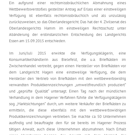
Ein aufgrund einer rechtsmissbräuchlichen Abmahnung eines
Wettbewerbsverstoßes gestellter Antrag auf Erlass einer einstweiligen
Verfügung ist ebenfalls rechtsmissbräuchlich und als unzulässig
zurückzuweisen, so das Oberlandesgericht. Das hat der 4. Zivilsenat des
Oberlandesgerichts Hamm im einstweiligen Rechtsschutz unter
Abänderung der erstinstanzlichen Entscheidung des Landgerichts
Essen am 15.09.2015 entschieden.
Im Juni/Juli 2015 erwirkte die Verfügungsklägerin, eine
Konsumartikelhändlerin aus Bielefeld, die u.a. Briefkästen im
Zwischenhandel vertreibt, gegen einen Hersteller von Briefkästen vor
dem Landgericht Hagen eine einstweilige Verfügung, die dem
Hersteller den Vertrieb von Briefkästen mit den wettbewerbswidrig
verwandten Produktkennzeichnungen „umweltfreundlich produziert“
und „geprüfte Qualität“ untersagt. Einen Tag nach der mündlichen
Verhandlung in dem Hagener Verfahren führte die Verfügungsklägerin
sog. „Marktsichtungen“ durch, um weitere Verkäufer der Briefkästen zu
ermitteln, die diese ebenfalls mit den wettbewerbswidrigen
Produktkennzeichnungen vertrieben. Sie machte ca. 50 Unternehmen
ausfindig und beauftragte den für sie bereits im Hagener Prozess
tätigen Anwalt, auch diese Unternehmen abzumahnen. Nach Erhalt