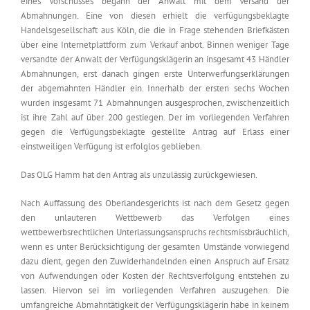
eines Vorschusses begann der Anwalt mit dem Versand der
Abmahnungen. Eine von diesen erhielt die verfügungsbeklagte
Handelsgesellschaft aus Köln, die die in Frage stehenden Briefkästen
über eine Internetplattform zum Verkauf anbot. Binnen weniger Tage
versandte der Anwalt der Verfügungsklägerin an insgesamt 43 Händler
Abmahnungen, erst danach gingen erste Unterwerfungserklärungen
der abgemahnten Händler ein. Innerhalb der ersten sechs Wochen
wurden insgesamt 71 Abmahnungen ausgesprochen, zwischenzeitlich
ist ihre Zahl auf über 200 gestiegen. Der im vorliegenden Verfahren
gegen die Verfügungsbeklagte gestellte Antrag auf Erlass einer
einstweiligen Verfügung ist erfolglos geblieben.
Das OLG Hamm hat den Antrag als unzulässig zurückgewiesen.
Nach Auffassung des Oberlandesgerichts ist nach dem Gesetz gegen
den unlauteren Wettbewerb das Verfolgen eines
wettbewerbsrechtlichen Unterlassungsanspruchs rechtsmissbräuchlich,
wenn es unter Berücksichtigung der gesamten Umstände vorwiegend
dazu dient, gegen den Zuwiderhandelnden einen Anspruch auf Ersatz
von Aufwendungen oder Kosten der Rechtsverfolgung entstehen zu
lassen. Hiervon sei im vorliegenden Verfahren auszugehen. Die
umfangreiche Abmahntätigkeit der Verfügungsklägerin habe in keinem