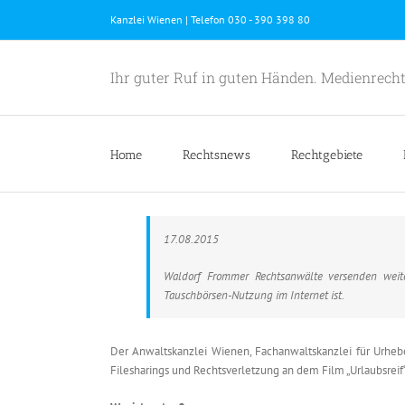
Skip
Kanzlei Wienen | Telefon 030 - 390 398 80
to
content
Ihr guter Ruf in guten Händen. Medienrecht
Home
Rechtsnews
Rechtgebiete
17.08.2015
Waldorf Frommer Rechtsanwälte versenden weit
Tauschbörsen-Nutzung im Internet ist.
Der Anwaltskanzlei Wienen, Fachanwaltskanzlei für Urheb
Filesharings und Rechtsverletzung an dem Film „Urlaubsreif