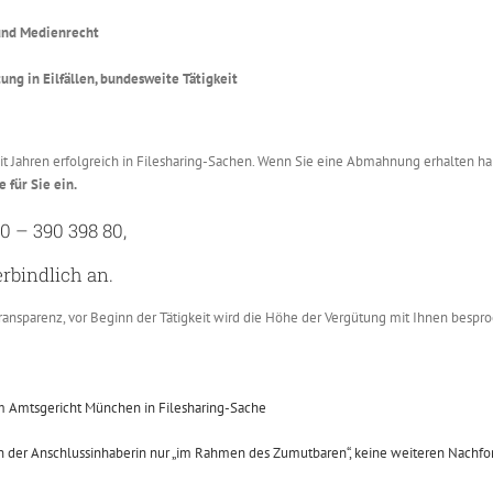
 und Medienrecht
ung in Eilfällen, bundesweite Tätigkeit
it Jahren erfolgreich in Filesharing-Sachen. Wenn Sie eine Abmahnung erhalten h
 für Sie ein.
0 – 390 398 80,
rbindlich an.
transparenz, vor Beginn der Tätigkeit wird die Höhe der Vergütung mit Ihnen bespr
m Amtsgericht München in Filesharing-Sache
 der Anschlussinhaberin nur „im Rahmen des Zumutbaren“, keine weiteren Nachfors