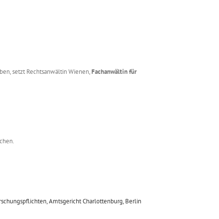
aben, setzt Rechtsanwältin Wienen,
Fachanwältin für
ochen.
chungspflichten, Amtsgericht Charlottenburg, Berlin