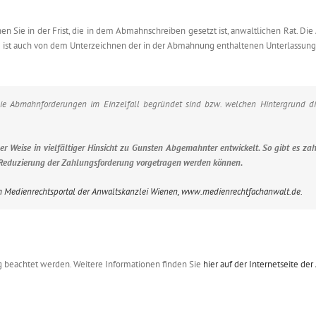
en Sie in der Frist, die in dem Abmahnschreiben gesetzt ist, anwaltlichen Rat. 
e ist auch von dem Unterzeichnen der in der Abmahnung enthaltenen Unterlassungs
b die Abmahnforderungen im Einzelfall begründet sind bzw. welchen Hintergrun
er Weise in vielfältiger Hinsicht zu Gunsten Abgemahnter entwickelt. So gibt es za
Reduzierung der Zahlungsforderung vorgetragen werden können.
em Medienrechtsportal der Anwaltskanzlei Wienen, www.medienrechtfachanwalt.de.
g beachtet werden. Weitere Informationen finden Sie
hier auf der Internetseite d