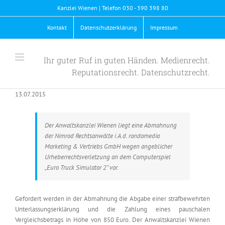
Skip
Kanzlei Wienen | Telefon 030 - 390 398 80
to
content
Kontakt
Datenschutzerklärung
Impressum
Ihr guter Ruf in guten Händen. Medienrecht.
Reputationsrecht. Datenschutzrecht.
13.07.2015
Der Anwaltskanzlei Wienen liegt eine Abmahnung
der Nimrod Rechtsanwälte i.A.d. rondomedia
Marketing & Vertriebs GmbH wegen angeblicher
Urheberrechtsverletzung an dem Computerspiel
„Euro Truck Simulator 2“ vor.
Gefordert werden in der Abmahnung die Abgabe einer strafbewehrten
Unterlassungserklärung und die Zahlung eines pauschalen
Vergleichsbetrags in Höhe von 850 Euro. Der Anwaltskanzlei Wienen